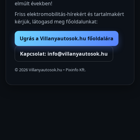
elmúlt években!
Friss elektromobilitás-hírekért és tartalmakért
kérjük, látogasd meg főoldalunkat:
Ugrás a Villanyautosok.hu főoldalára
Kapcsolat: info@villanyautosok.hu
©
2026
Villanyautosok.hu • Pixinfo Kft.