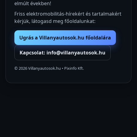
elmúlt években!
Friss elektromobilitás-hírekért és tartalmakért
kérjük, látogasd meg főoldalunkat:
Ugrás a Villanyautosok.hu főoldalára
Kapcsolat: info@villanyautosok.hu
©
2026
Villanyautosok.hu • Pixinfo Kft.