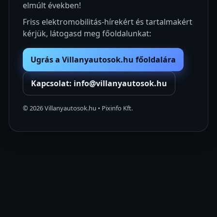
elmúlt években!
Friss elektromobilitás-hírekért és tartalmakért
kérjük, látogasd meg főoldalunkat:
Ugrás a Villanyautosok.hu főoldalára
Kapcsolat: info@villanyautosok.hu
©
2026
Villanyautosok.hu • Pixinfo Kft.