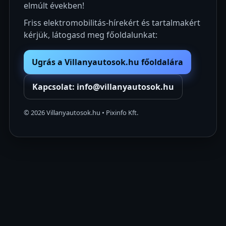
elmúlt években!
Friss elektromobilitás-hírekért és tartalmakért
kérjük, látogasd meg főoldalunkat:
Ugrás a Villanyautosok.hu főoldalára
Kapcsolat: info@villanyautosok.hu
©
2026
Villanyautosok.hu • Pixinfo Kft.